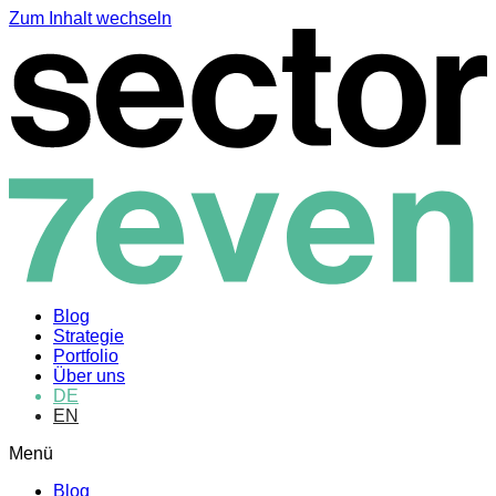
Sector Seven Investo
Sector Seven Invest
Zum Inhalt wechseln
Kurfürstendamm 173 -
Blog
Strategie
Portfolio
Über uns
DE
EN
Menü
Blog